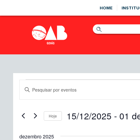
HOME
INSTITU
Eventos
Pesquisa
Digite
e
a
palavra-
navegação
chave.
15/12/2025
 - 
01 de
de
Pesquisa
Hoje
Eventos
visuais
Selecione
pela
a
de
palavra-
dezembro 2025
data.