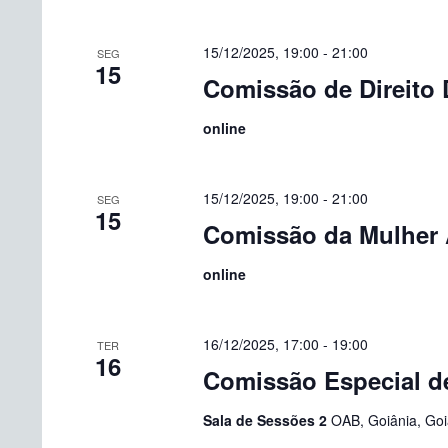
chave.
Eventos
15/12/2025, 19:00
-
21:00
SEG
15
Comissão de Direito D
online
15/12/2025, 19:00
-
21:00
SEG
15
Comissão da Mulher
online
16/12/2025, 17:00
-
19:00
TER
16
Comissão Especial de
Sala de Sessões 2
OAB, Goiânia, Goiá